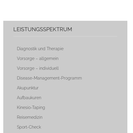
LEISTUNGSSPEKTRUM
Diagnostik und Therapie
Vorsorge – allgemein
Vorsorge – individuell
Disease-Management-Programm
Akupunktur
Aufbaukuren
Kinesio-Taping
Reisemedizin
Sport-Check