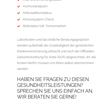
Hormonanalysen
Antioxiadtionsstatus
Immunsystem-Check
Risikolabor (z.B. Tumormarker)
Laborkosten und das ärztliche Beratungsgespräch
werden außerhalb der Zuständigkeit der gesetzlichen
Krankenversicherung erbracht und nach der Offiziellen
Gebührenordnung für Ärzte (GOÄ) abgerechnet, d.h. die
Kosten hierfür müssen von Ihnen selbst übernommen
werden.
HABEN SIE FRAGEN ZU DIESEN
GESUNDHEITSLEISTUNGEN?
SPRECHEN SIE UNS EINFACH AN.
WIR BERATEN SIE GERNE!