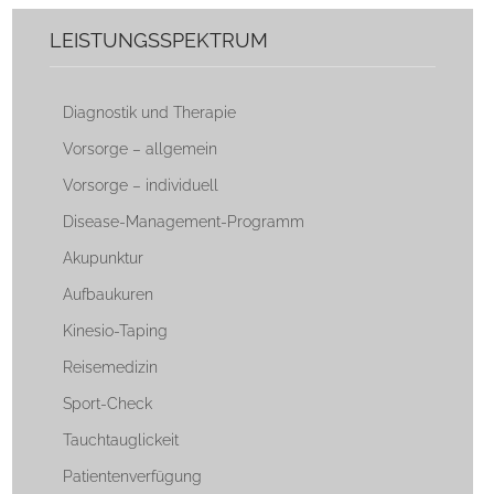
LEISTUNGSSPEKTRUM
Diagnostik und Therapie
Vorsorge – allgemein
Vorsorge – individuell
Disease-Management-Programm
Akupunktur
Aufbaukuren
Kinesio-Taping
Reisemedizin
Sport-Check
Tauchtauglickeit
Patientenverfügung